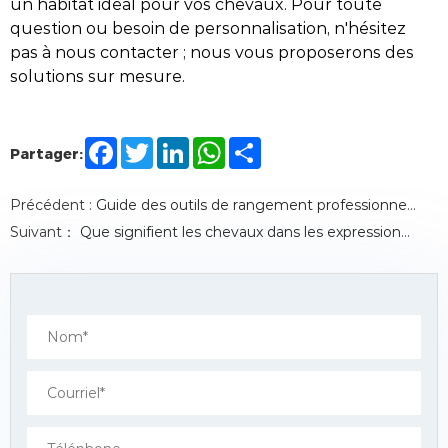
un habitat idéal pour vos chevaux. Pour toute
question ou besoin de personnalisation, n'hésitez
pas à nous contacter ; nous vous proposerons des
solutions sur mesure.
F
T
L
W
S
Partager:
a
w
i
h
h
c
i
n
a
a
e
t
k
t
r
Précédent :
Guide des outils de rangement professionnels pour le matériel équestre
b
t
e
s
e
o
e
d
A
Suivant：
Que signifient les chevaux dans les expressions chinoises ? Découvrez les contes anciens
o
r
I
p
k
n
p