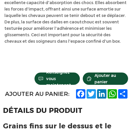
excellente capacité d'absorption des chocs. Elles absorbent
les forces d'impact, offrant ainsi une surface amortie sur
laquelle les chevaux peuvent se tenir debout et se déplacer.
De plus, la surface des dalles en caoutchouc est souvent
texturée pour améliorer l'adhérence et minimiser les
glissements. Ceci est important pour la sécurité des
chevaux et des soigneurs dans l'espace confiné d'un box.
Renseignez-
Ajouter au
vous
panier
maintenant
F
T
L
W
S
AJOUTER AU PANIER:
a
w
i
h
h
c
i
n
a
a
e
t
k
t
r
DÉTAILS DU PRODUIT
b
t
e
s
e
o
e
d
A
o
r
I
p
Grains fins sur le dessus et le
k
n
p